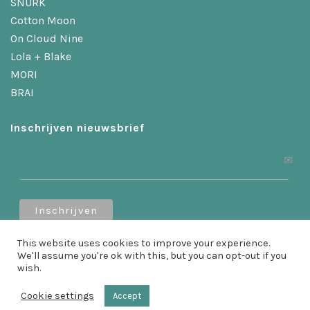
SNURK
Cotton Moon
On Cloud Nine
Lola + Blake
MORI
BRAI
Inschrijven nieuwsbrief
Ontvang 10% korting als je je inschrijft!
This website uses cookies to improve your experience.
We'll assume you're ok with this, but you can opt-out if you
wish.
Cookie settings
Accept