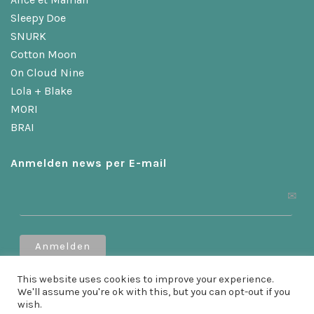
Sleepy Doe
SNURK
Cotton Moon
On Cloud Nine
Lola + Blake
MORI
BRAI
Anmelden news per E-mail
Erhalten Sie 10 % Rabatt, wenn Sie sich anmelden!
This website uses cookies to improve your experience.
We'll assume you're ok with this, but you can opt-out if you
wish.