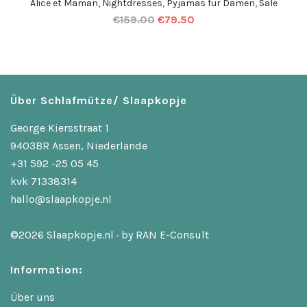
Alice et Maman
,
Nightdresses
,
Pyjamas für Damen
,
Sale
€
159.00
€
79.50
Über Schlafmütze/ Slaapkopje
George Kiersstraat 1
9403BR Assen, Niederlande
+31 592 -25 05 45
kvk 71338314
hallo@slaapkopje.nl
©2026 Slaapkopje.nl · by
RAN E-Consult
Information:
Über uns