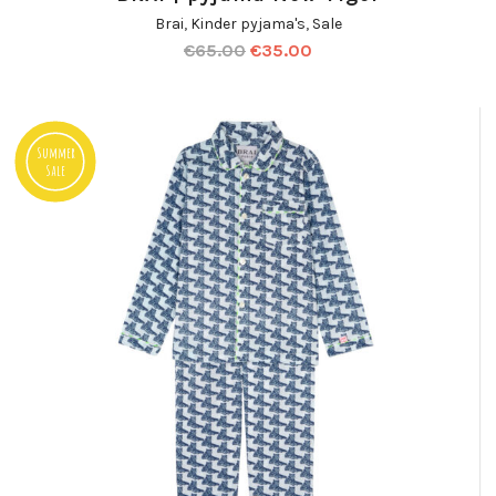
Brai
,
Kinder pyjama's
,
Sale
€
65.00
€
35.00
Summer
Sale