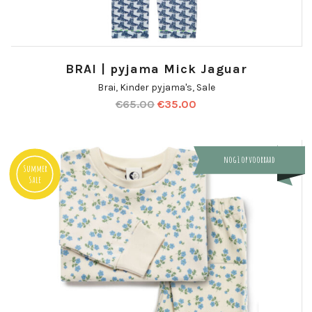
BRAI | pyjama Mick Jaguar
Brai
,
Kinder pyjama's
,
Sale
€
65.00
€
35.00
nog 1 op voorraad
Summer
Sale