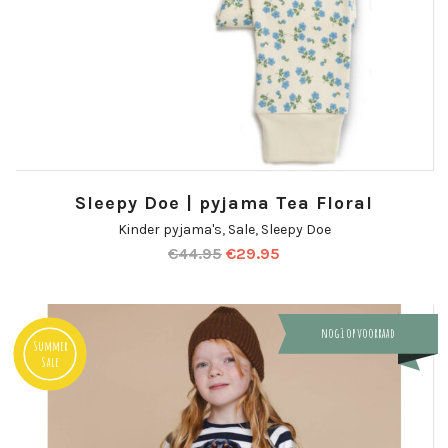
Sleepy Doe | pyjama Tea Floral
Kinder pyjama's
,
Sale
,
Sleepy Doe
€
44.95
€
29.95
nog 1 op voorraad
Summer
Sale