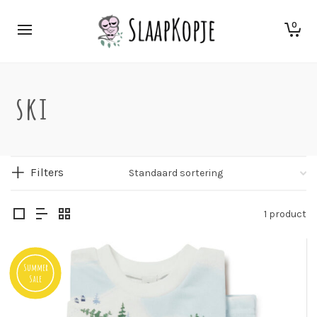
0
ski
Filters
1 product
Summer
Sale