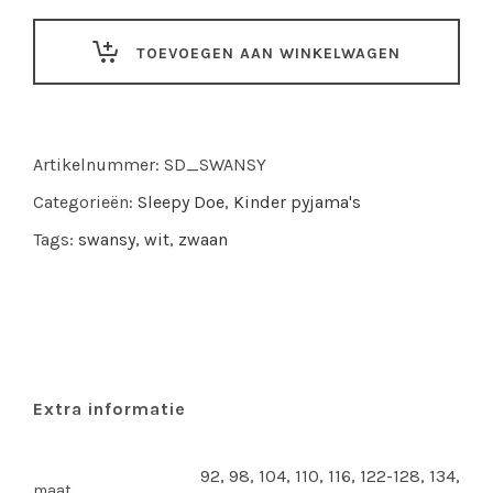
pyjama
Swansy
TOEVOEGEN AAN WINKELWAGEN
quantity
Artikelnummer:
SD_SWANSY
Categorieën:
Sleepy Doe
,
Kinder pyjama's
Tags:
swansy
,
wit
,
zwaan
Extra informatie
92, 98, 104, 110, 116, 122-128, 134,
maat