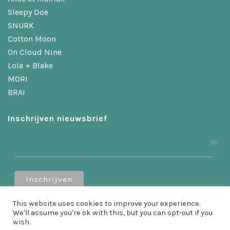
Sleepy Doe
SNURK
Cotton Moon
On Cloud Nine
Lola + Blake
MORI
BRAI
Inschrijven nieuwsbrief
This website uses cookies to improve your experience.
Ontvang 10% korting als je je inschrijft!
We'll assume you're ok with this, but you can opt-out if you
wish.