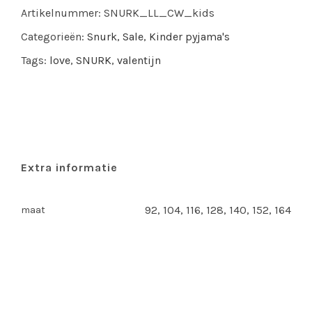
Artikelnummer:
SNURK_LL_CW_kids
wijde
broek
Categorieën:
Snurk
,
Sale
,
Kinder pyjama's
set
Tags:
love
,
SNURK
,
valentijn
-
kids
quantity
Extra informatie
92, 104, 116, 128, 140, 152, 164
maat