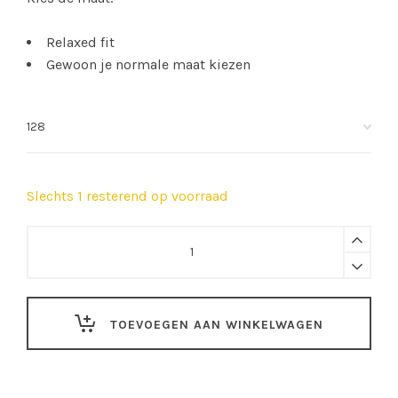
Relaxed fit
Gewoon je normale maat kiezen
Slechts 1 resterend op voorraad
SNURK
|
Lollipop
Love
TOEVOEGEN AAN WINKELWAGEN
cropped
T-
shirt
en