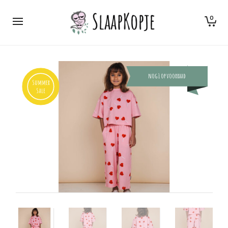
0
nog 1 op voorraad
Summer
Sale