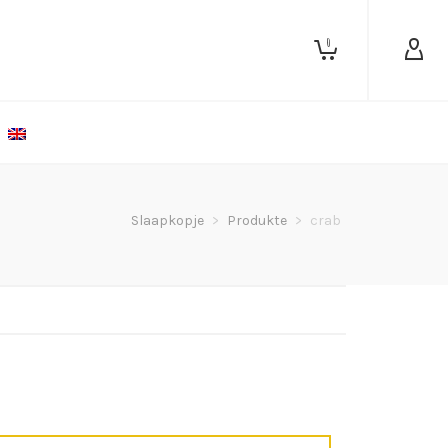
0
Slaapkopje
>
Produkte
>
crab