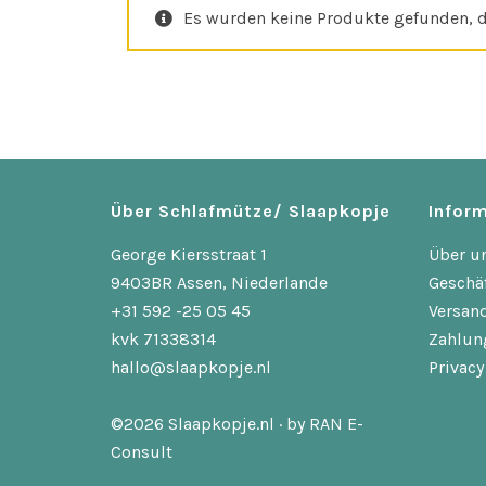
Es wurden keine Produkte gefunden, d
Über Schlafmütze/ Slaapkopje
Inform
George Kiersstraat 1
Über u
9403BR Assen, Niederlande
Geschä
+31 592 -25 05 45
Versan
kvk 71338314
Zahlun
hallo@slaapkopje.nl
Privacy
©2026 Slaapkopje.nl · by
RAN E-
Consult