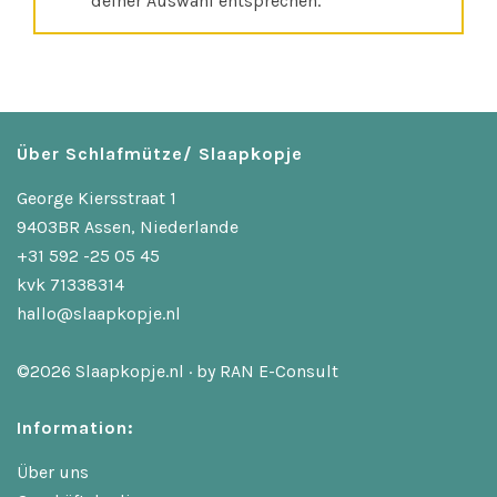
deiner Auswahl entsprechen.
Über Schlafmütze/ Slaapkopje
George Kiersstraat 1
9403BR Assen, Niederlande
+31 592 -25 05 45
kvk 71338314
hallo@slaapkopje.nl
©2026 Slaapkopje.nl · by
RAN E-Consult
Information:
Über uns