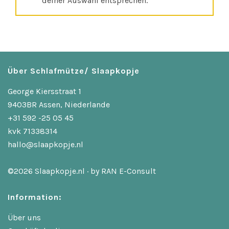
deiner Auswahl entsprechen.
Über Schlafmütze/ Slaapkopje
George Kiersstraat 1
9403BR Assen, Niederlande
+31 592 -25 05 45
kvk 71338314
hallo@slaapkopje.nl
©2026 Slaapkopje.nl · by
RAN E-Consult
Information:
Über uns