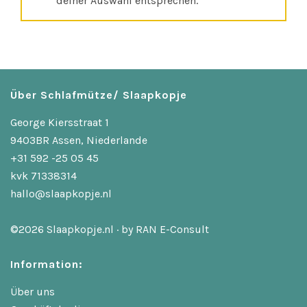
deiner Auswahl entsprechen.
Über Schlafmütze/ Slaapkopje
George Kiersstraat 1
9403BR Assen, Niederlande
+31 592 -25 05 45
kvk 71338314
hallo@slaapkopje.nl
©2026 Slaapkopje.nl · by
RAN E-Consult
Information:
Über uns