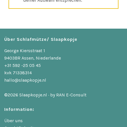
deiner Auswahl entsprechen.
Über Schlafmütze/ Slaapkopje
George Kiersstraat 1
9403BR Assen, Niederlande
+31 592 -25 05 45
kvk 71338314
hallo@slaapkopje.nl
©2026 Slaapkopje.nl · by
RAN E-Consult
Information:
Über uns