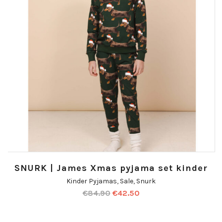
SNURK | James Xmas pyjama set kinder
Kinder Pyjamas
,
Sale
,
Snurk
€
84.90
€
42.50