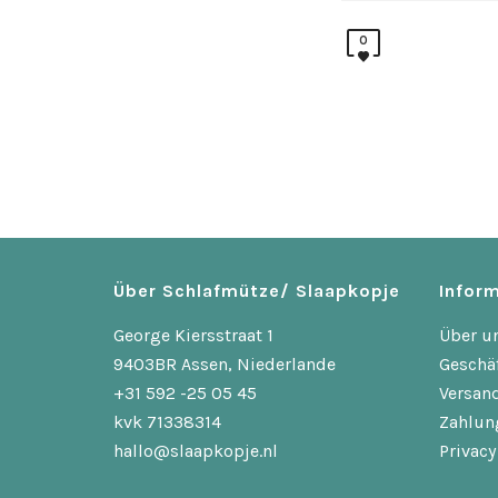
0
Über Schlafmütze/ Slaapkopje
Inform
George Kiersstraat 1
Über u
9403BR Assen, Niederlande
Geschä
+31 592 -25 05 45
Versan
kvk 71338314
Zahlun
hallo@slaapkopje.nl
Privacy