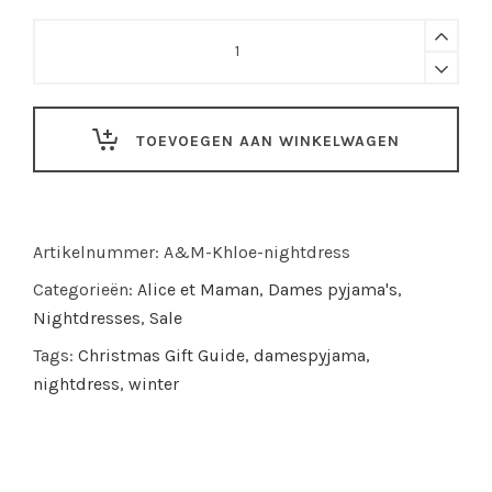
Alice
et
Maman
|
TOEVOEGEN AAN WINKELWAGEN
Khloe
nightdress
quantity
Artikelnummer:
A&M-Khloe-nightdress
Categorieën:
Alice et Maman
,
Dames pyjama's
,
Nightdresses
,
Sale
Tags:
Christmas Gift Guide
,
damespyjama
,
nightdress
,
winter