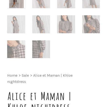
Home
>
Sale
>
Alice et Maman | Khloe
nightdress
Alice et Maman |
Khloe nightdress