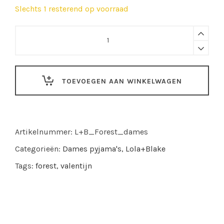
Slechts 1 resterend op voorraad
Lola+Blake
|
Dames
pyjama
TOEVOEGEN AAN WINKELWAGEN
Forest
quantity
Artikelnummer:
L+B_Forest_dames
Categorieën:
Dames pyjama's
,
Lola+Blake
Tags:
forest
,
valentijn