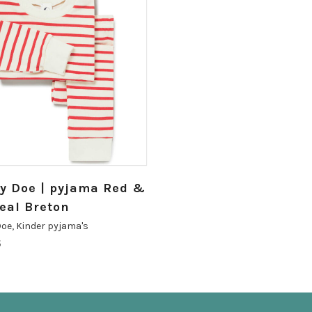
y Doe | pyjama Red &
eal Breton
Doe
,
Kinder pyjama's
5