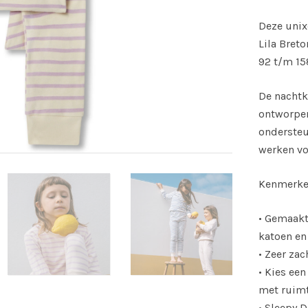
Deze unix
Lila Breto
92 t/m 15
De nachtk
ontworpen
ondersteu
werken vo
Kenmerke
• Gemaakt
katoen en
• Zeer za
• Kies ee
met ruimt
• Sleepy 