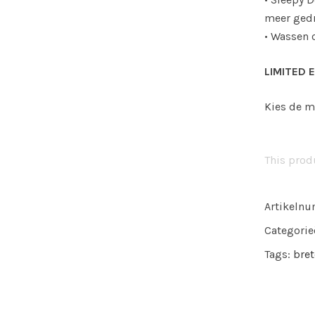
meer ged
• Wassen 
LIMITED 
Kies de m
This produ
Artikeln
Categorie
Tags:
bre