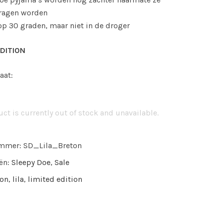
ragen worden
op 30 graden, maar niet in de droger
EDITION
aat:
ct is currently out of stock and unavailable.
ummer:
SD_Lila_Breton
ën:
Sleepy Doe
,
Sale
ton
,
lila
,
limited edition