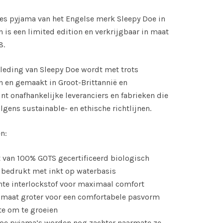
es pyjama van het Engelse merk Sleepy Doe in
n is een limited edition en verkrijgbaar in maat
8.
leding van Sleepy Doe wordt met trots
 en gemaakt in Groot-Brittannië en
nt onafhankelijke leveranciers en fabrieken die
lgens sustainable- en ethische richtlijnen.
n:
 van 100% GOTS gecertificeerd biologisch
 bedrukt met inkt op waterbasis
chte interlockstof voor maximaal comfort
n maat groter voor een comfortabele pasvorm
e om te groeien
Doe pyjama’s worden nog zachter naarmate ze