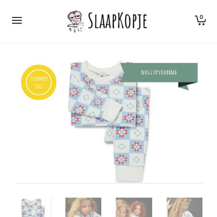
0
nog 1 op voorraad
Summer
Sale