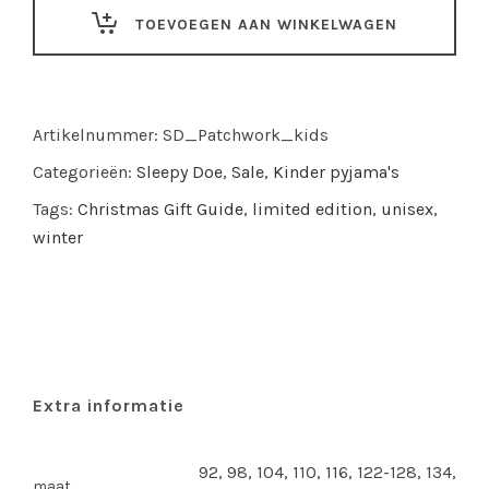
pyjama
TOEVOEGEN AAN WINKELWAGEN
Patchwork
Star
quantity
Artikelnummer:
SD_Patchwork_kids
Categorieën:
Sleepy Doe
,
Sale
,
Kinder pyjama's
Tags:
Christmas Gift Guide
,
limited edition
,
unisex
,
winter
Extra informatie
92, 98, 104, 110, 116, 122-128, 134,
maat