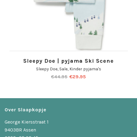
Sleepy Doe | pyjama Ski Scene
Sleepy Doe
,
Sale
,
Kinder pyjama's
€
44.95
€
29.95
Over Slaapkopje
George Kiersstraat 1
9403BR Assen