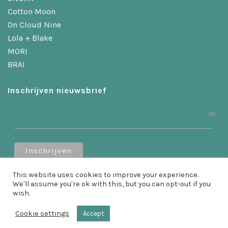
Cotton Moon
On Cloud Nine
Lola + Blake
MORI
BRAI
Inschrijven nieuwsbrief
This website uses cookies to improve your experience.
Ontvang 10% korting als je je inschrijft!
We'll assume you're ok with this, but you can opt-out if you
wish.
Cookie settings
Accept