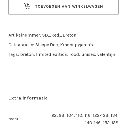
pyjama
TOEVOEGEN AAN WINKELWAGEN
Red
&
Oatmeal
Breton
Artikelnummer:
SD_Red_Breton
quantity
Categorieën:
Sleepy Doe
,
Kinder pyjama's
Tags:
breton
,
limited edition
,
rood
,
unisex
,
valentijn
Extra informatie
92, 98, 104, 110, 116, 122-128, 134,
maat
140-146, 152-158