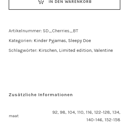
IN DEN WARENKORB
Cherries
Blouse
&
Trousers
Artikelnummer:
SD_Cherries_BT
quantity
Kategorien:
Kinder Pyjamas
,
Sleepy Doe
Schlagwörter:
Kirschen
,
Limited edition
,
Valentine
Zusätzliche Informationen
92, 98, 104, 110, 116, 122-128, 134,
maat
140-146, 152-158