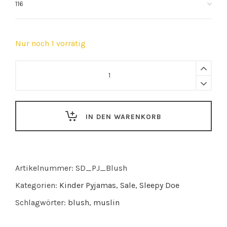
Nur noch 1 vorrätig
Sleepy
Doe
pyjama
Blush
IN DEN WARENKORB
Floral
Muslin
quantity
Artikelnummer:
SD_PJ_Blush
Kategorien:
Kinder Pyjamas
,
Sale
,
Sleepy Doe
Schlagwörter:
blush
,
muslin