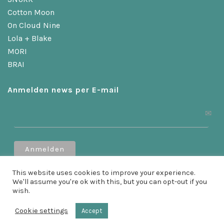
Cotton Moon
On Cloud Nine
Lola + Blake
MORI
BRAI
Anmelden news per E-mail
Erhalten Sie 10 % Rabatt, wenn Sie sich anmelden!
This website uses cookies to improve your experience.
We'll assume you're ok with this, but you can opt-out if you
wish.
Cookie settings
Accept