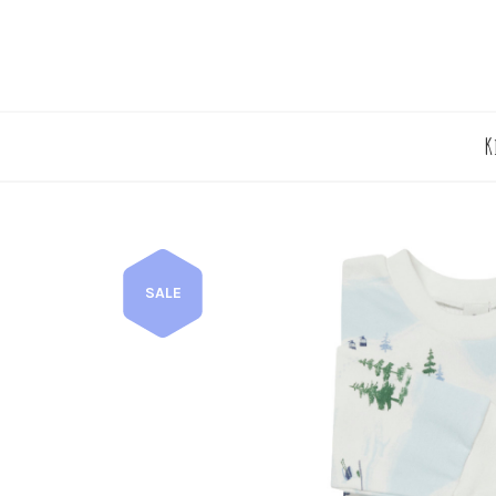
K
SALE