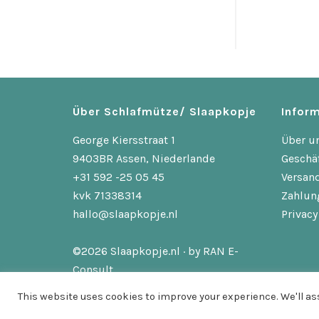
Über Schlafmütze/ Slaapkopje
Inform
George Kiersstraat 1
Über u
9403BR Assen, Niederlande
Geschä
+31 592 -25 05 45
Versan
kvk 71338314
Zahlun
hallo@slaapkopje.nl
Privacy
©2026 Slaapkopje.nl · by
RAN E-
Consult
This website uses cookies to improve your experience. We'll ass