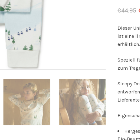
€
44.95
Dieser Un
ist eine l
erhältlich.
Speziell f
zum Trage
Sleepy Do
entworfen
Lieferant
Eigenscha
Herges
Bio-Baum