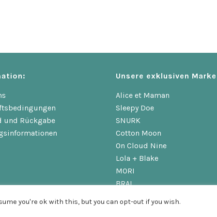
ation:
Unsere exklusiven Marke
ns
Alice et Maman
ftsbedingungen
Sleepy Doe
d und Rückgabe
SNURK
gsinformationen
Cotton Moon
On Cloud Nine
Lola + Blake
MORI
BRAI
ume you're ok with this, but you can opt-out if you wish.