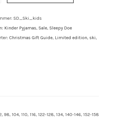
ummer:
SD_Ski_kids
n:
Kinder Pyjamas
,
Sale
,
Sleepy Doe
ter:
Christmas Gift Guide
,
Limited edition
,
ski
,
2, 98, 104, 110, 116, 122-128, 134, 140-146, 152-158