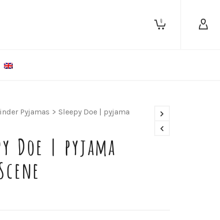
0
inder Pyjamas
>
Sleepy Doe | pyjama
py Doe | pyjama
Scene