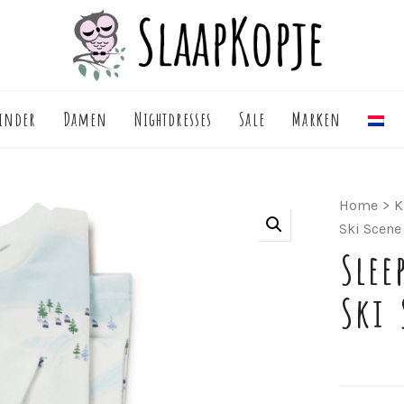
inder
Damen
Nightdresses
Sale
Marken
Home
>
K
Ski Scene
Slee
Ski 