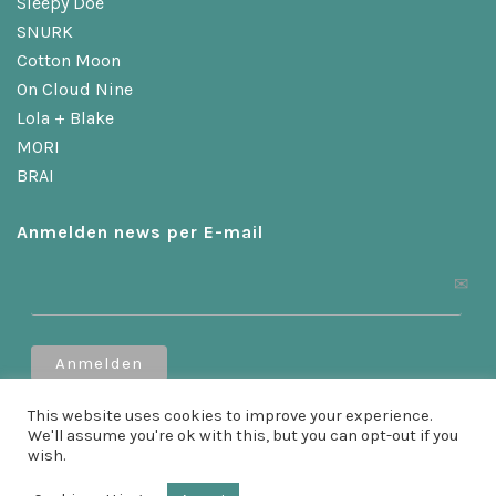
Sleepy Doe
SNURK
Cotton Moon
On Cloud Nine
Lola + Blake
MORI
BRAI
Anmelden news per E-mail
This website uses cookies to improve your experience.
Erhalten Sie 10 % Rabatt, wenn Sie sich anmelden!
We'll assume you're ok with this, but you can opt-out if you
wish.