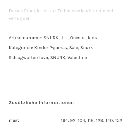
Dieses Produkt ist zur Zeit ausverkauft und nicht
verfügbar.
Artikelnummer:
SNURK_LL_Onesie_kids
Kategorien:
Kinder Pyjamas
,
Sale
,
Snurk
Schlagwörter:
love
,
SNURK
,
Valentine
Zusätzliche Informationen
164, 92, 104, 116, 128, 140, 152
maat