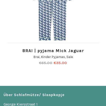
BRAI | pyjama Mick Jaguar
Brai
,
Kinder Pyjamas
,
Sale
€
65.00
€
35.00
Über Schlafmütze/ Slaapkopje
George Kiersstraat 1