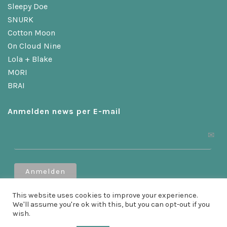
Sleepy Doe
SNURK
Cotton Moon
On Cloud Nine
Lola + Blake
MORI
BRAI
Anmelden news per E-mail
Erhalten Sie 10 % Rabatt, wenn Sie sich anmelden!
This website uses cookies to improve your experience.
We'll assume you're ok with this, but you can opt-out if you
wish.