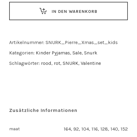
Xmas
IN DEN WARENKORB
pyjama
set
kinder
quantity
Artikelnummer:
SNURK_Pierre_Xmas_set_kids
Kategorien:
Kinder Pyjamas
,
Sale
,
Snurk
Schlagwörter:
rood
,
rot
,
SNURK
,
Valentine
Zusätzliche Informationen
164, 92, 104, 116, 128, 140, 152
maat