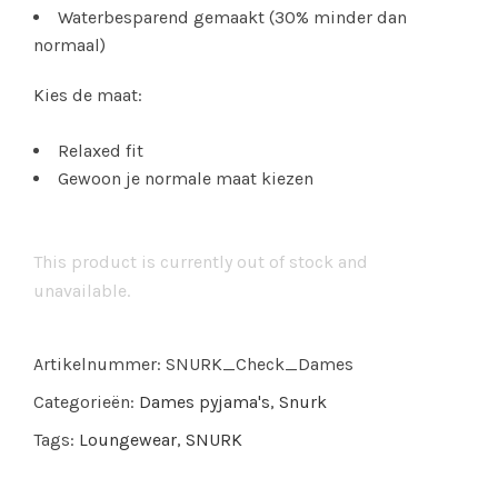
Waterbesparend gemaakt (30% minder dan
normaal)
Kies de maat:
Relaxed fit
Gewoon je normale maat kiezen
This product is currently out of stock and
unavailable.
Artikelnummer:
SNURK_Check_Dames
Categorieën:
Dames pyjama's
,
Snurk
Tags:
Loungewear
,
SNURK