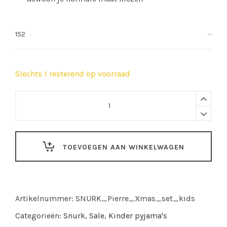
Slechts 1 resterend op voorraad
SNURK
|
Pierre
Xmas
TOEVOEGEN AAN WINKELWAGEN
sweater
en
broek
set
Artikelnummer:
SNURK_Pierre_Xmas_set_kids
-
kids
Categorieën:
Snurk
,
Sale
,
Kinder pyjama's