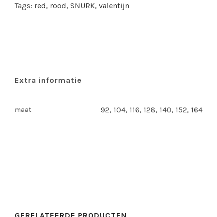
quantity
Tags:
red
,
rood
,
SNURK
,
valentijn
Extra informatie
92, 104, 116, 128, 140, 152, 164
maat
GERELATEERDE PRODUCTEN