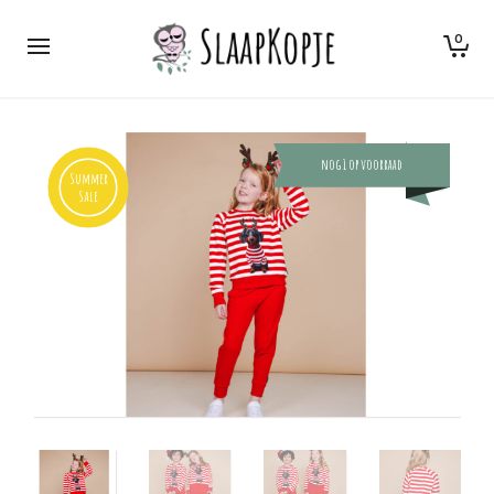
0
nog 1 op voorraad
Summer
Sale